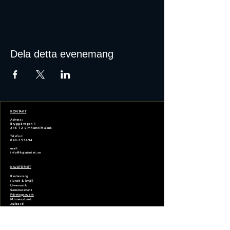
Dela detta evenemang
KONTAKT
Adress:
Bryggövägen 1
216 12
Limhamn/Malmö
Telefon:
040-155494
mail:
info@kajuteriet.se
KAJUTERIET
Restaurang
(lunch & kväll
Livemusik
Sommarevent
Företagsevent
Minnesstund
Julbord
Bröllop
Dop
Catering
N
yårscatering