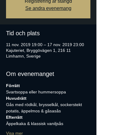
Registrering är stängd
Se andra evenemang
Tid och plats
11 nov. 2019 19:00 – 17 nov. 2019 23:00
Kajuteriet, Bryggövägen 1, 216 11
Limhamn, Sverige
Om evenemanget
Förrätt
Svartsoppa eller hummersoppa
Huvudrätt
Gås med rödkål, brysselkål, sockerstekt 
potatis, äppelmos & gåsasås
Efterrätt 
Äppelkaka & klassisk vaniljsås 
Visa mer