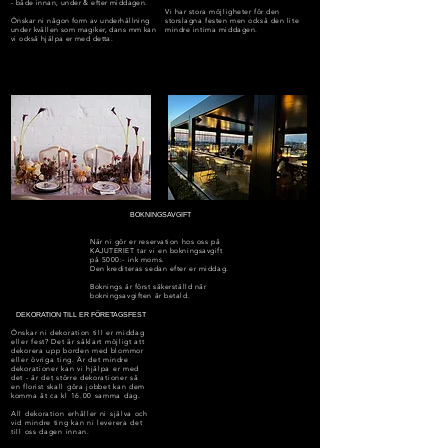
- både innan, under & efter middagen.
Vi har stora möjligheter för den
Önskar ni någon form av underhållning
storslagna
festen men också den lite
under kvällen som magiker, dans mm kan
mindre intima middagen.
vi också hjälpa er med detta.
BOKNINGSAVGIFT
När ni gör er reservation hos oss på
KAJUTERIET tar vi en bokningsavgift
på 5000:- ink moms.
Den krediteras sedan efter er middag.
Boknings är först säkerställd när
bokningsavgiften är betald.
DEKORATION TILL ER FÖRETAGSFEST
Önskar ni dekoration till er middag
eller fest? Det är såklart möjligt att
dekorera upp borden med blommor
eller övriga ting. Är det
mindre
dekorationer kan vi hjälpa er med
det - är det större dekorationer så
en
florist
skall göra jobbet kan dem
komma åt ca kl 16.00 samma dag.
All dekoration erhåller ni själva och
vid mindre ting kan ni leverera det
till oss dagen innan.