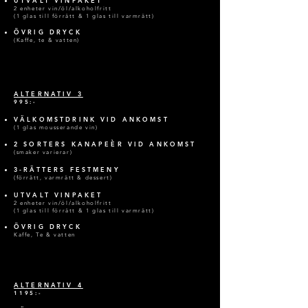
UTVALT VINPAKET
2 enheter vin/öl/alko
holfritt
(1 glas till förrätt & 1 glas till varmrätt)
ÖVRIG DRYCK
(Kaffe, t
e & vatten)
ALTERNATIV 3
995:-
VÄLKOMSTDRINK VID ANKOMST
(1 glas mousserande vin)
2 SORTERS KANAPEÈR VID ANKOMST
(smaker varierar)
3-RÄTTERS FESTMENY
(förrätt, varmrätt & dessert)
UTVALT VINPAKET
2 enheter vin/öl/alkoholfritt
(1 glas till förrät
t & 1 gl
as till varmrätt)
ÖVRIG DRYCK
Kaffe, Te & va
tten
ALTERNATIV 4
1195:-