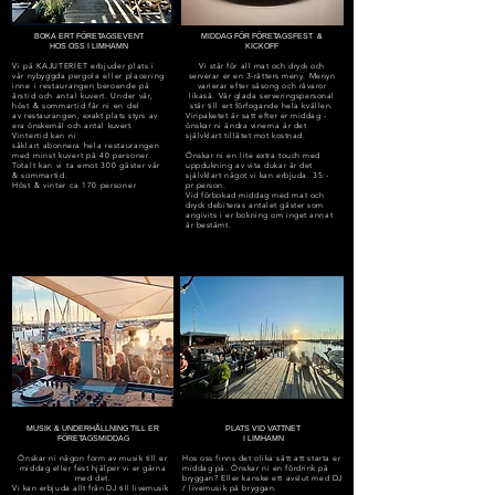
BOKA ERT FÖRETAGSEVENT
MIDDAG FÖR FÖRETAGSFEST &
HOS OSS I LIMHAMN
KICKOFF
Vi på KAJUTERIET erbjuder plats i
V
i står för all mat och dryck och
vår
nybyggda
pergola eller placering
serverar er en 3-rätters meny. Menyn
inne i restaurangen beroende på
varierar efter säsong och råvaror
årstid och antal kuvert. Under vår,
likaså. Vår glada serveringspersonal
höst & sommartid får ni en del
står till ert förfogande hela kvällen.
av
restaurangen, exakt plats styrs av
Vinpaketet är satt efter er middag -
era
önskemål
och antal
kuvert
.
önskar ni ändra vinerna är det
Vintertid kan ni
självklart tillåtet mot kostnad.
såklart
abonnera
hela restaurangen
med minst kuvert på 40 personer.
Önskar ni en lite extra touch med
Totalt kan vi ta emot 300 gäster vår
uppdukning av vita dukar är det
& sommartid.
självklart något vi kan erbjuda. 35:-
Höst & vinter ca 170 personer
pr person.
Vid förbokad middag med mat och
dryck debiteras antalet gäster som
angivits i er bokning om inget annat
är bestämt.
MUSIK & UNDERHÅLLNING TILL ER
PLATS VID VATTNET
FÖRETAGSMIDDAG
I LIMHAMN
Önskar ni någon form av musik till er
Hos oss finns det olika sätt att starta er
middag eller fest hjälper vi er gärna
middag på.
Önskar ni en
fördrink
på
med det.
bryggan? Eller kanske ett avslut med DJ
Vi kan erbjuda
allt från DJ till livemusik
/ livemusik på bryggan.