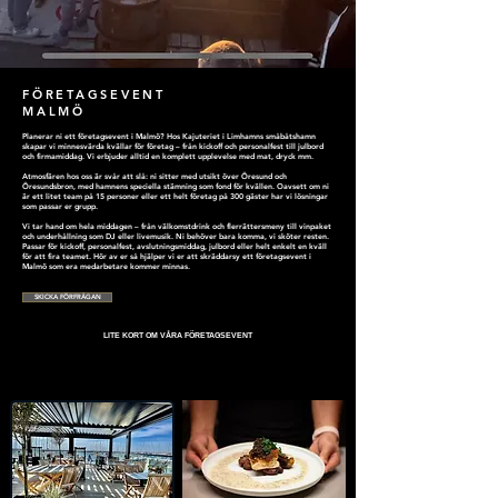
FÖRETAGSEVENT
MALMÖ
Planerar ni ett företagsevent i Malmö? Hos Kajuteriet i Limhamns småbåtshamn
skapar vi minnesvärda kvällar för företag – från kickoff och personalfest till julbord
och firmamiddag. Vi erbjuder alltid en komplett upplevelse med mat, dryck mm.
Atmosfären hos oss är svår att slå: ni sitter med utsikt över Öresund och
Öresundsbron, med hamnens speciella stämning som fond för kvällen. Oavsett om ni
är ett litet team på 15 personer eller ett helt företag på 300 gäster har vi lösningar
som passar er grupp.
Vi tar hand om hela middagen – från välkomstdrink och flerrättersmeny till vinpaket
och underhållning som DJ eller livemusik. Ni behöver bara komma, vi sköter resten.
Passar för kickoff, personalfest, avslutningsmiddag, julbord eller helt enkelt en kväll
för att fira teamet. Hör av er så hjälper vi er att skräddarsy ett företagsevent i
Malmö som era medarbetare kommer minnas.
SKICKA FÖRFRÅGAN
LITE KORT OM VÅRA FÖRETAGSEVENT