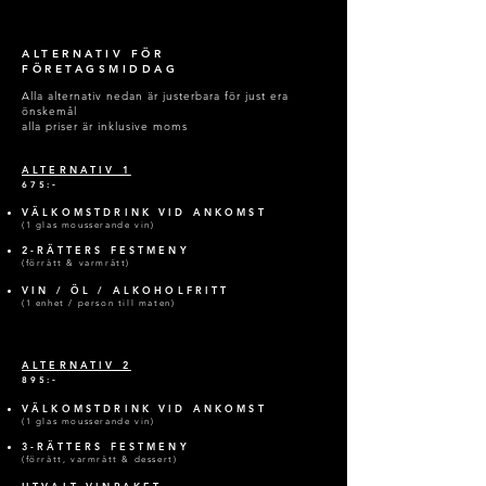
ALTERNATIV FÖR
FÖRETAGSMIDDAG
Alla alternativ nedan är justerbara för just era
önskemål
alla priser är inklusive moms
ALTERNATIV 1
-
675:
VÄLKOMSTDRINK VID ANKOMST
(1 glas mousserande
v
in)
2-RÄTTERS
FESTMENY
(förrätt & varmrätt)
VIN / ÖL / ALKOHOLFRITT
(1 enhet / person till maten
)
ALTERNATIV 2
-
895:
VÄLKOMSTDRINK VID ANKOMST
(1 glas mousserande
v
in)
3-RÄTTERS
FESTMENY
(förrätt, varmrätt & dessert)