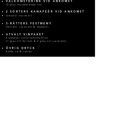
VÄLKOMSTDRINK VID ANKOMST
(2 glas mousserande vin)
2 SORTERS KANAPEÈR VID ANKOMST
(smaker varierar)
3-RÄTTERS FESTMENY
(förrätt, varmrätt & dessert)
UTVALT VINPAKET
3 enheter vin/öl/alkoholfritt
(1 glas till förrätt & 2
glas till varmrätt)
ÖVRIG DRYCK
Kaffe, te & vatten
BOKA FÖRETAGSEVENT
MALMÖ