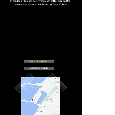
Vi tänder grillen ute på terrasen och sätter upp buffén -
livemusiken sätter stämningen och även så DJ:n
DATUM
Fredag 25 september /
17.00 - 01.30
Lördag 26 september /
17.00 - 01.30
PLATS
Kajuteriet småbåtshamnen på Limhamn
Bryggövägen 1 /
HITTA HIT
PRIS
395:- / person
(ink moms)
353:- / person
(ex moms)
BOKA OKTOBERFEST
FÖRETAGSBOKNING