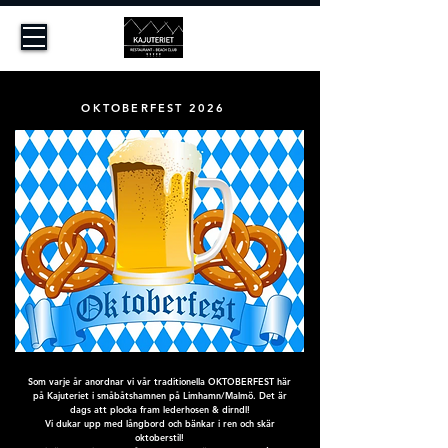
Oktoberfest Malmö
OKTOBERFEST 2026
Som varje år anordnar vi vår traditionella OKTOBERFEST här
på Kajuteriet i småbåtshamnen på Limhamn/Malmö. Det är
dags att plocka fram lederhosen & dirndl!
Vi dukar upp med långbord och bänkar i ren och skär
oktoberstil!