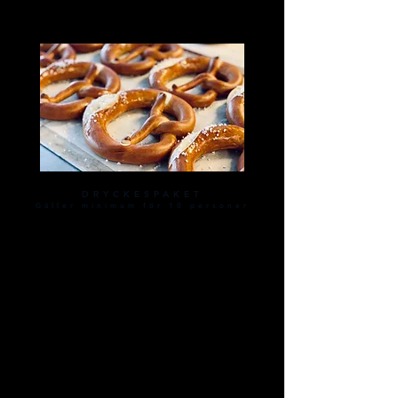
395:- / person
(ink moms)
353:- / person
(ex moms)
DRYCKESPAKET
Gäller minimum för 10 personer
Alternativ
1
2 st Oktoberfest-öl 0.75 L
369:- ink moms / 296:- ex moms
Alternativ
2
3 st Oktoberfest-öl 0.75 L
554:- ink moms / 443:- ex moms
Alternativ
3
2 enheter (Husets vin / Carlsberg hoff / valfri 0.4 öl på fat /
Alkoholfritt)
180:- ink moms / 144:- ex moms
Alternativ
4
3 enheter (Husets vin / Carlsberg hoff / valfri 0.4 öl på fat /