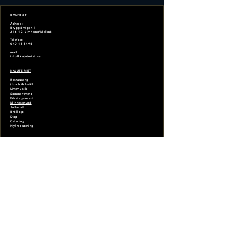
KONTAKT
Adress:
Bryggövägen 1
216 12
Limhamn/Malmö
Telefon:
040-155494
mail:
info@kajuteriet.se
KAJUTERIET
Restaurang
(lunch & kväll
Livemusik
Sommarevent
Företagsevent
Minnesstund
Julbord
Bröllop
Dop
Catering
N
yårscatering
BOKA BORD HÄR
Bokningar görs främst via hemsidan.
Bokningar vi e-post, vänligen invänta bekräftelse.
Bokning online är tidigast
1 timme innan. Ring annars till restaurangen för bokning
Avbokning
möjlig
senast 24h innan er bokade dag & tid
FÖLJ OSS PÅ:
Instagram:
@kajuteriet
Facebook:
@kajuteriet