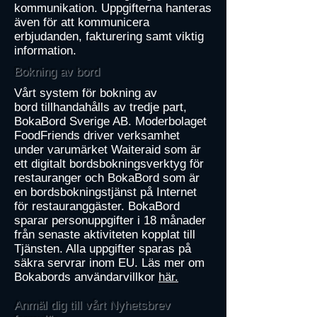
kommunikation. Uppgifterna hanteras
även för att kommunicera
erbjudanden, fakturering samt viktig
information.
Bokning av bord
Vårt system för ​bokning av
bord tillhandahålls av tredje part,
BokaBord Sverige AB. Moderbolaget
FoodFriends driver verksamhet
under varumärket Waiteraid som är
ett digitalt bordsbokningsverktyg för
restauranger och BokaBord som är
en bordsbokningstjänst på Internet
för restauranggäster. BokaBord
sparar personuppgifter i 18 månader
från senaste aktiviteten kopplat till
Tjänsten. Alla uppgifter sparas på
säkra servrar inom EU. Läs mer om
Bokabords användarvillkor
här.
Anmäl dig till vårt Nyhetsbrev