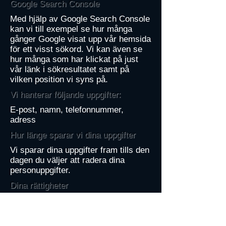
Google Search Console
Med hjälp av Google Search Console
kan vi till exempel se hur många
gånger Google visat upp vår hemsida
för ett visst sökord. Vi kan även se
hur många som har klickat på just
vår länk i sökresultatet samt på
vilken position vi syns på.
Vi hanterar följande uppgifter:
E-post, namn, telefonnummer,
adress
Hur länge sparar vi dina uppgifter
Vi sparar dina uppgifter fram tills den
dagen du väljer att radera dina
personuppgifter.
Dina rättigheter
Du har rätt att avböja
marknadsföringsmaterial från oss
och kan göra så genom att: